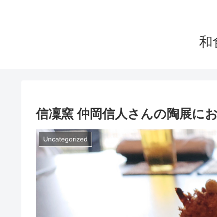
和
信凜窯 仲岡信人さんの陶展に
Uncategorized