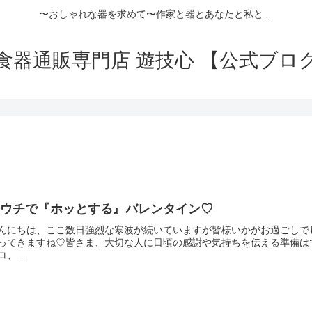
〜おしゃれな器を求めて〜作家と器とあなたと私と…
食器通販専門店 遊技心 【公式ブロ
おウチで『ホッとする』バレンタイン♡
んにちは、ここ数日強烈な寒波が続いていますが皆様いかがお過ごしで
ってきますね♡皆さま、大切な人に日頃の感謝や気持ちを伝える準備は
コ、...