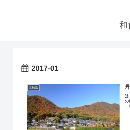
和
2017-01
豆知識
は
の
し