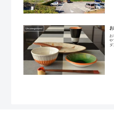
Uncategorized
お
や
ダ